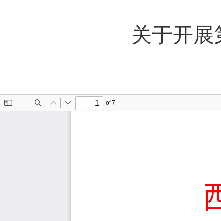
前
位
关于开展
置：