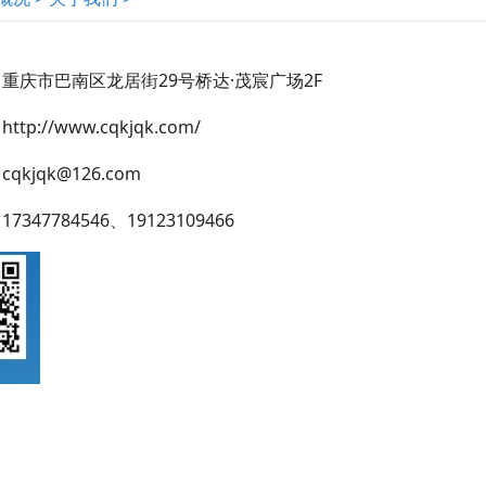
当
重庆市巴南区龙居街29号桥达·茂宸广场2F
p://www.cqkjqk.com/
kjqk@126.com
347784546、19123109466