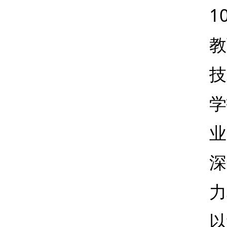
1
教
技
学
业
深
力
以