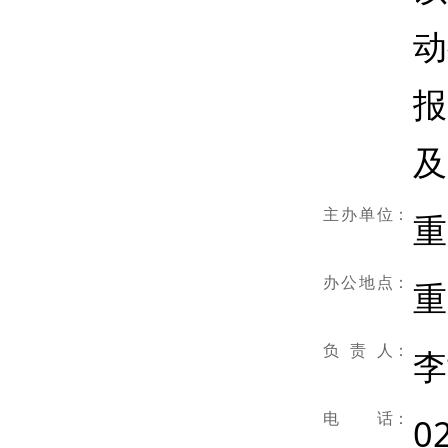
动
报
及
主办单位
：
重
办公地点
：
重
负责人
：
李
电话
：
0